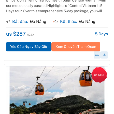
Embark on an enriching journey through Central Vietnam with
our meticulously curated Highlights of Central Vietnam in 5
Days tour. Over this comprehensive 5-day package, you will
explore the cultural treasures and breathtaking landscapes
Bắt đầu:
Đà Nẵng
Kết thúc:
Đà Nẵng
that define this vibrant region.
us $287
5
Days
/pax
Yêu Cầu Ngay Bây Giờ
Xem Chuyến Tham Quan
us $187