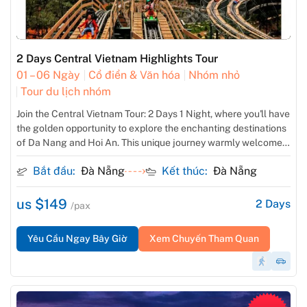
2 Days Central Vietnam Highlights Tour
01 – 06 Ngày
Cổ điển & Văn hóa
Nhóm nhỏ
Tour du lịch nhóm
Join the Central Vietnam Tour: 2 Days 1 Night, where you'll have
the golden opportunity to explore the enchanting destinations
of Da Nang and Hoi An. This unique journey warmly welcomes
our guests to Central Vietnam. In Da Nang, witness the
Bắt đầu:
Đà Nẵng
Kết thúc:
Đà Nẵng
seamless blend of modern developments with ancient
traditions. Marvel at iconic landmarks and savor delicious local
cuisine. Hoi An, a UNESCO World Heritage Site, will transport
us $149
2
Days
/pax
you back in time with its well-preserved old town.
Yêu Cầu Ngay Bây Giờ
Xem Chuyến Tham Quan