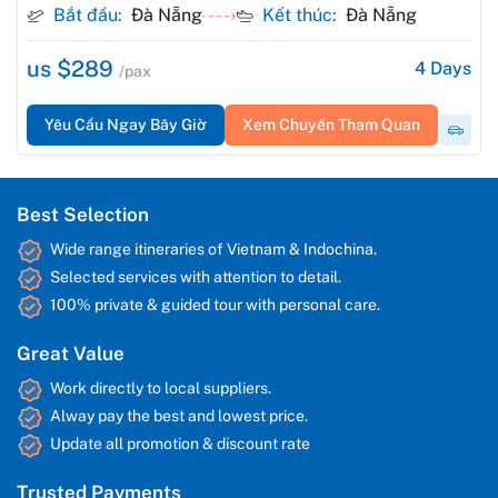
Bắt đầu:
Đà Nẵng
Kết thúc:
Đà Nẵng
and the scenic Son Tra Peninsula. Immerse yourself in the rich
culture, stunning landscapes, and fascinating history of these
two captivating destinations
us $289
4
Days
/pax
Yêu Cầu Ngay Bây Giờ
Xem Chuyến Tham Quan
Best Selection
Wide range itineraries of Vietnam & Indochina.
Selected services with attention to detail.
100% private & guided tour with personal care.
Great Value
Work directly to local suppliers.
Alway pay the best and lowest price.
Update all promotion & discount rate
Trusted Payments