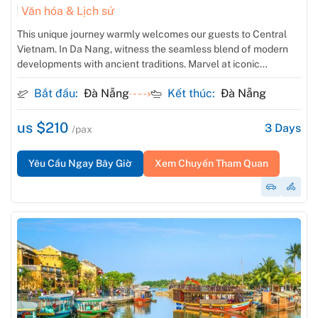
Văn hóa & Lịch sử
This unique journey warmly welcomes our guests to Central
Vietnam. In Da Nang, witness the seamless blend of modern
developments with ancient traditions. Marvel at iconic
landmarks and savor delicious local cuisine. Hoi An, a
Bắt đầu:
Đà Nẵng
Kết thúc:
Đà Nẵng
UNESCO World Heritage Site, will transport you back in time
with its well-preserved old town. Stroll through its charming
streets, visit historic sites, and immerse yourself in the local
us $210
3
Days
/pax
way of life. This 3-day adventure promises to connect you
deeply to the cultural richness and scenic wonders of Mid-
Yêu Cầu Ngay Bây Giờ
Xem Chuyến Tham Quan
Vietnam.