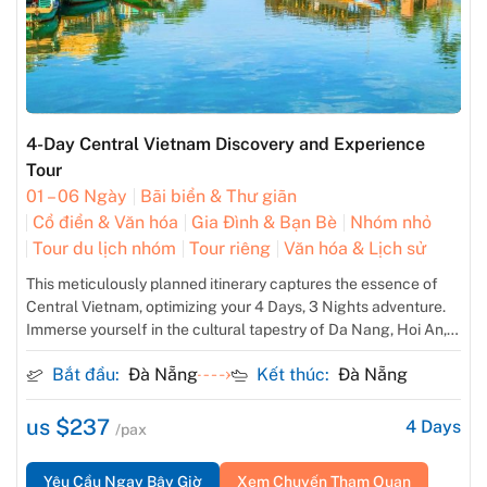
4-Day Central Vietnam Discovery and Experience
Tour
01 – 06 Ngày
Bãi biển & Thư giãn
Cổ điển & Văn hóa
Gia Đình & Bạn Bè
Nhóm nhỏ
Tour du lịch nhóm
Tour riêng
Văn hóa & Lịch sử
This meticulously planned itinerary captures the essence of
Central Vietnam, optimizing your 4 Days, 3 Nights adventure.
Immerse yourself in the cultural tapestry of Da Nang, Hoi An,
creating lasting memories of a captivating journey through the
Bắt đầu:
Đà Nẵng
Kết thúc:
Đà Nẵng
heart of Vietnam
us $237
4
Days
/pax
Yêu Cầu Ngay Bây Giờ
Xem Chuyến Tham Quan