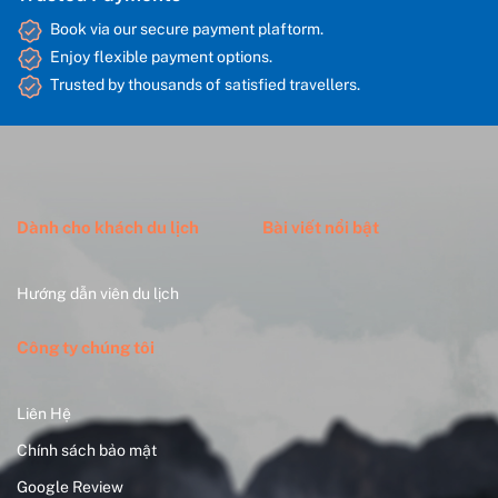
Book via our secure payment plaftorm.
Enjoy flexible payment options.
Trusted by thousands of satisfied travellers.
Dành cho khách du lịch
Bài viết nổi bật
Hướng dẫn viên du lịch
Công ty chúng tôi
Liên Hệ
Chính sách bảo mật
Google Review